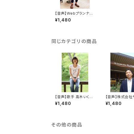
【音声】Webプランナー
西村治久さん―『人とつ
¥1,480
ながり楽しく働くフリー
ランス仕事術』
同じカテゴリの商品
【音声】歌手 高木いくの
【音声】株式会社
さん―『「何があっても、
コスモ 宮地隆彰
¥1,480
¥1,480
人のせいにしない」～苦
『 「仕事をつくる
しいとき、一歩踏み出す
って何だろう？』
ために～』
その他の商品