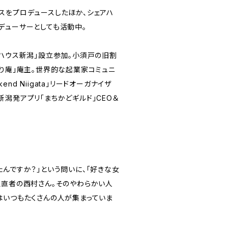
スをプロデュースしたほか、シェアハ
デューサーとしても活動中。
クハウス新潟」設立参加。小須戸の旧割
たり庵」庵主。世界的な起業家コミュニ
kend Niigata」リードオーガナイザ
潟発アプリ「まちかどギルド」CEO＆
んですか？」という問いに、「好きな女
正直者の西村さん。そのやわらかい人
はいつもたくさんの人が集まっていま