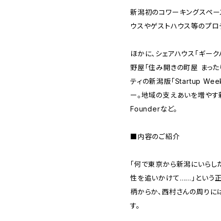
新潟初のコワーキングスペー
ウスやゲストハウス等のプロ
ほかに、シェアハウス「ギー
野屋「住み開きの町屋 まっ
ティの新潟版「Startup Wee
ー。地域の支えあいを増やす新
Founderなど。
■内容のご紹介
「何で東京から新潟にいらした
性を追いかけて……」という
柄からか、西村さんの周りに
す。