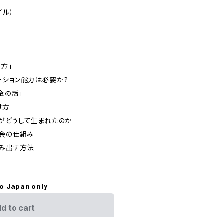
イル）
由
方」
ーション能力は必要か？
金の話」
け方
がどうして生まれたのか
社会の仕組み
み出す方法
to Japan only
d to cart