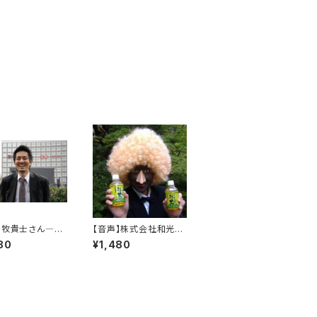
】牧貴士さん―
【音声】株式会社和光ベ
語って起業する法
ンディング 加藤克己さ
80
¥1,480
たいことを仕事に
ん―『自立がつくる楽し
い仕事―「本当の自由」
とは何か』