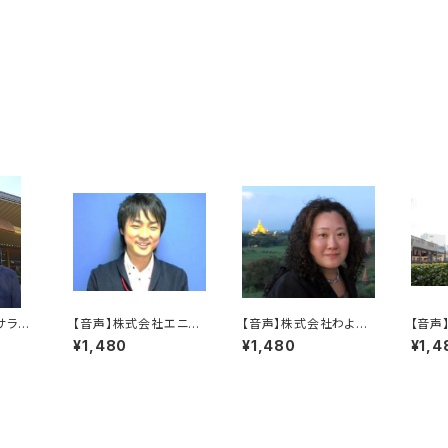
サラダ
【音声】株式会社エニー
【音声】株式会社わよみ
【音声
さん ―
ケア 宮原翔さん―『「も
大田知美さん―『働きや
『夢を
¥1,480
¥1,480
¥1,4
楽しさ」
うイヤだ！」と思ったきが
すい環境をつくる「自然
―やり
チャンス』
の流れ」の受け取り方』
する』